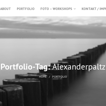
ABOUT
PORTFOLIO
FOTO – WORKSHOPS
KONTAKT / IM
Portfolio-Tag:
Alexanderpaltz
HOME
PORTFOLIO