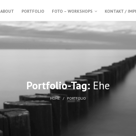
ABOUT
PORTFOLIO
FOTO – WORKSHOPS
KONTAKT / IM
Portfolio-Tag:
Ehe
HOME
PORTFOLIO