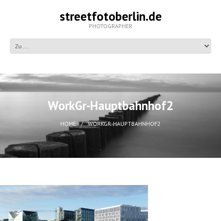
streetfotoberlin.de
PHOTOGRAPHER
WorkGr-Hauptbahnhof2
HOME
WORKGR-HAUPTBAHNHOF2