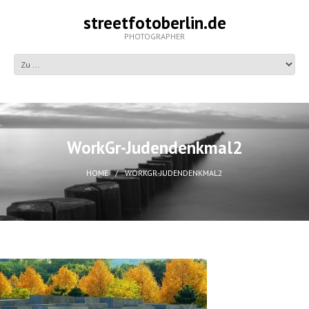
streetfotoberlin.de
PHOTOGRAPHER
WorkGr-Judendenkmal2
HOME
WORKGR-JUDENDENKMAL2